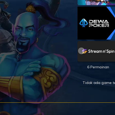
6 Permainan
Tidak ada game ter