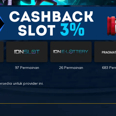
97 Permainan
26 Permainan
683 Pe
sedia untuk provider ini.