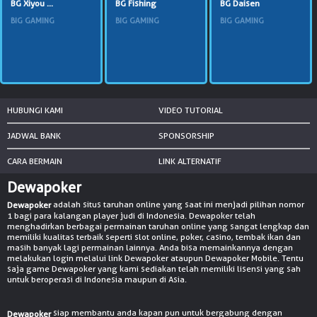
BG Xiyou ...
BG Fishing
BG Daisen
© Copyright 2026 dewapoker8899slot.net - All right reserved | 18+
BIG GAMING
BIG GAMING
BIG GAMING
HUBUNGI KAMI
VIDEO TUTORIAL
JADWAL BANK
SPONSORSHIP
CARA BERMAIN
LINK ALTERNATIF
Dewapoker
adalah situs taruhan online yang saat ini menjadi pilihan nomor
Dewapoker
1 bagi para kalangan player judi di Indonesia. Dewapoker telah
menghadirkan berbagai permainan taruhan online yang sangat lengkap dan
memiliki kualitas terbaik seperti slot online, poker, casino, tembak ikan dan
masih banyak lagi permainan lainnya. Anda bisa memainkannya dengan
melakukan login melalui link Dewapoker ataupun Dewapoker Mobile. Tentu
saja game Dewapoker yang kami sediakan telah memiliki lisensi yang sah
untuk beroperasi di Indonesia maupun di Asia.
siap membantu anda kapan pun untuk bergabung dengan
Dewapoker