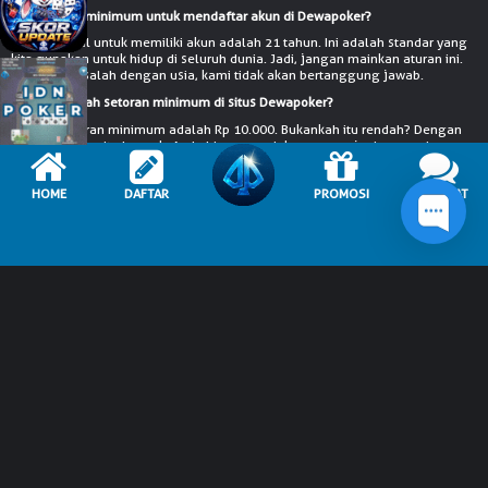
Berapa usia minimum untuk mendaftar akun di Dewapoker?
Usia minimal untuk memiliki akun adalah 21 tahun. Ini adalah standar yang
kita gunakan untuk hidup di seluruh dunia. Jadi, jangan mainkan aturan ini.
Jika ada masalah dengan usia, kami tidak akan bertanggung jawab.
Berapa jumlah setoran minimum di situs Dewapoker?
Jumlah setoran minimum adalah Rp 10.000. Bukankah itu rendah? Dengan
uang yang begitu banyak, Anda bisa memainkan semua jenis permainan
yang disediakan oleh agen judi online DEWAPOKER.
HOME
DAFTAR
PROMOSI
LIVE CHAT
Cara Pembayaran:
Dukungan Perangkat :
Keamanan Terjamin :
© Copyright 2026 dewapoker8899slot.net - All right reserved | 18+