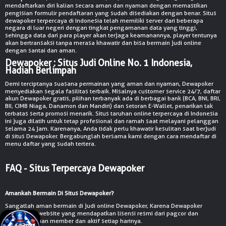
mendaftarkan diri kalian secara aman dan nyaman dengan memastikan
pengisian formulir pendaftaran yang sudah disediakan dengan benar. Situs
dewapoker terpercaya di Indonesia telah memiliki server dari beberapa
negara di luar negeri dengan tingkat pengamanan data yang tinggi,
sehingga data dari para player akan terjaga keamanannya, player tentunya
akan bertransaksi tanpa merasa khawatir dan bisa bermain judi online
dengan santai dan aman.
Dewapoker : Situs Judi Online No. 1 Indonesia,
Hadiah Berlimpah
Demi terciptanya suasana permainan yang aman dan nyaman, Dewapoker
menyediakan segala fasilitas terbaik. Misalnya customer service 24/7, daftar
akun Dewapoker gratis, pilihan terbanyak ada di berbagai bank (BCA, BNI, BRI,
BII, CIMB Niaga, Danamon dan Mandiri) dan setoran E-Wallet, penarikan tak
terbatas serta promosi menarik. Situs taruhan online terpercaya di Indonesia
ini juga dilatih untuk tetap profesional dan ramah saat melayani pelanggan
selama 24 jam. Karenanya, Anda tidak perlu khawatir kesulitan saat berjudi
di situs Dewapoker. Bergabunglah bersama kami dengan cara mendaftar di
menu daftar yang sudah tertera.
FAQ - Situs Terpercaya Dewapoker
Amankah Bermain Di Situs Dewapoker?
Sangatlah aman bermain di judi online Dewapoker, Karena Dewapoker
merupakan website yang mendapatkan lisensi resmi dari pagcor dan
memiliki ribuan member dan aktif setiap harinya.